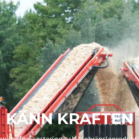
KÄNN KRAFTEN
ervinning, sortering och biobränsleprodukt