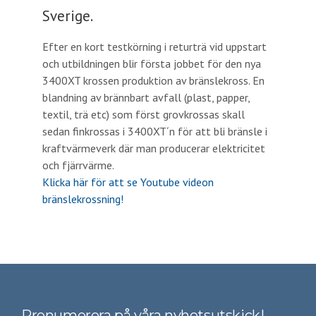
Sverige.
Efter en kort testkörning i returträ vid uppstart
och utbildningen blir första jobbet för den nya
3400XT krossen produktion av bränslekross. En
blandning av brännbart avfall (plast, papper,
textil, trä etc) som först grovkrossas skall
sedan finkrossas i 3400XT´n för att bli bränsle i
kraftvärmeverk där man producerar elektricitet
och fjärrvärme.
Klicka här för att se Youtube videon
bränslekrossning!
Prenumerera på våra nyhetsutskick!